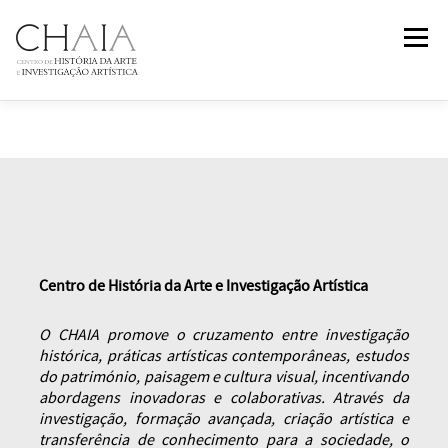
Saltar
Menu
para
conteúdo
SOBRE
EQUIPA
INVESTIGAÇÃO
FORMAÇÃO
PUBLICAÇÕES
NOTÍCIAS
EVENTOS
IN
2
PAST
Centro de História da Arte e Investigação Artística
CONTACTOS
O CHAIA promove o cruzamento entre investigação
histórica, práticas artísticas contemporâneas, estudos
do património, paisagem e cultura visual, incentivando
abordagens inovadoras e colaborativas. Através da
investigação, formação avançada, criação artística e
transferência de conhecimento para a sociedade, o