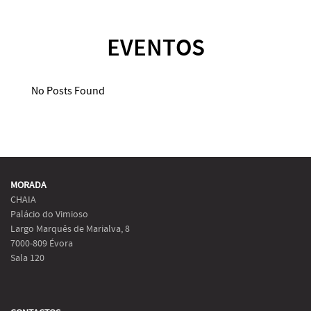
EVENTOS
No Posts Found
MORADA
CHAIA
Palácio do Vimioso
Largo Marquês de Marialva, 8
7000-809 Évora
Sala 120